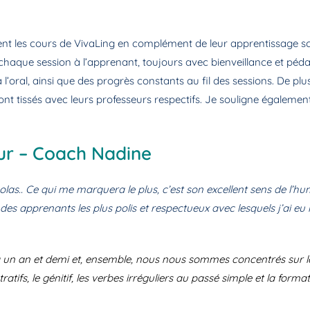
ivent les cours de VivaLing en complément de leur apprentissage
chaque session à l’apprenant, toujours avec bienveillance et pé
l’oral, ainsi que des progrès constants au fil des sessions. De plu
s ont tissés avec leurs professeurs respectifs. Je souligne égalemen
ur – Coach Nadine
colas.. Ce qui me marquera le plus, c’est son excellent sens de l’hum
 des apprenants les plus polis et respectueux avec lesquels j’ai eu l
y a un an et demi et, ensemble, nous nous sommes concentrés sur 
ifs, le génitif, les verbes irréguliers au passé simple et la format