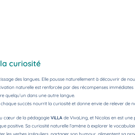
la curiosité
tissage des langues. Elle pousse naturellement à découvrir de no
motivation naturelle est renforcée par des récompenses immédiates : 
ire quelqu’un dans une autre langue.
: chaque succès nourrit la curiosité et donne envie de relever de 
 au cœur de la pédagogie
ViLLA
de VivaLing, et Nicolas en est une p
e positive. Sa curiosité naturelle l’amène à explorer le vocabula
pter les verbes irréguliers, partager son humour, alimentent sa pr