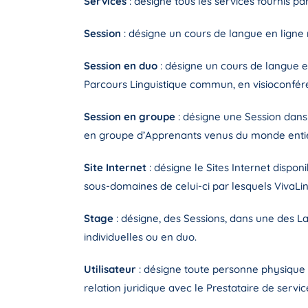
Services
: désigne tous les services fournis par
Session
: désigne un cours de langue en lign
Session en duo
: désigne un cours de langue
Parcours Linguistique commun, en visioconfér
Session en groupe
: désigne une Session dans
en groupe d’Apprenants venus du monde entie
Site Internet
: désigne le Sites Internet dispo
sous-domaines de celui-ci par lesquels VivaLing
Stage
: désigne, des Sessions, dans une des L
individuelles ou en duo.
Utilisateur
: désigne toute personne physique q
relation juridique avec le Prestataire de serv