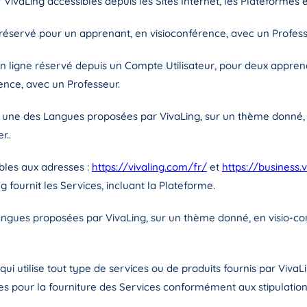
 VivaLing accessibles depuis les Sites Internet, les Plateformes et
e réservé pour un apprenant, en visioconférence, avec un Profess
 en ligne réservé depuis un Compte Utilisateur, pour deux appre
ence, avec un Professeur.
 une des Langues proposées par VivaLing, sur un thème donné, e
r..
nibles aux adresses :
https://vivaling.com/fr/
et
https://business.
 fournit les Services, incluant la Plateforme.
angues proposées par VivaLing, sur un thème donné, en visio-con
ui utilise tout type de services ou de produits fournis par Viva
ices pour la fourniture des Services conformément aux stipulati