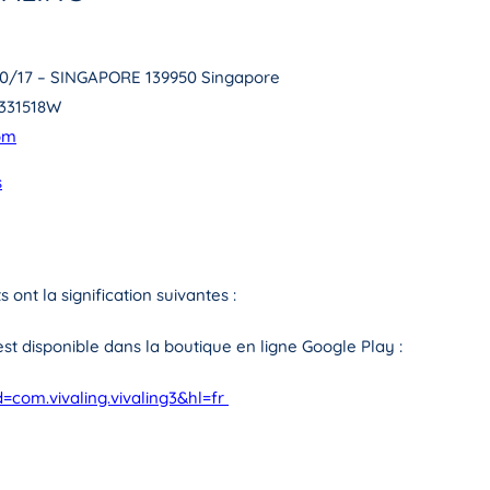
10/17 – SINGAPORE 139950 Singapore
1331518W
om
s
 ont la signification suivantes :
 est disponible dans la boutique en ligne Google Play :
=com.vivaling.vivaling3&hl=fr