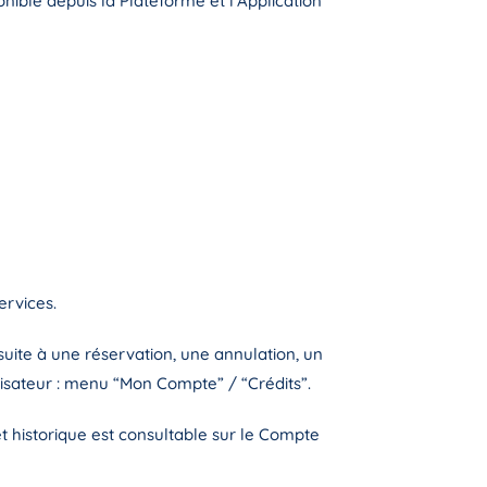
onible depuis la Plateforme et l’Application
ervices.
suite à une réservation, une annulation, un
lisateur : menu “Mon Compte” / “Crédits”.
et historique est consultable sur le Compte