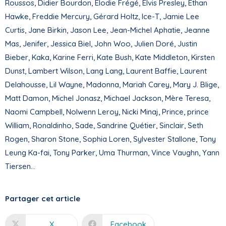
Roussos, Didier Bourdon, Élodie Frégé, Elvis Presley, Ethan
Hawke, Freddie Mercury, Gérard Holtz, Ice-T, Jamie Lee
Curtis, Jane Birkin, Jason Lee, Jean-Michel Aphatie, Jeanne
Mas, Jenifer, Jessica Biel, John Woo, Julien Doré, Justin
Bieber, Kaka, Karine Ferri, Kate Bush, Kate Middleton, Kirsten
Dunst, Lambert Wilson, Lang Lang, Laurent Baffie, Laurent
Delahousse, Lil Wayne, Madonna, Mariah Carey, Mary J. Blige,
Matt Damon, Michel Jonasz, Michael Jackson, Mère Teresa,
Naomi Campbell, Nolwenn Leroy, Nicki Minaj, Prince, prince
William, Ronaldinho, Sade, Sandrine Quétier, Sinclair, Seth
Rogen, Sharon Stone, Sophia Loren, Sylvester Stallone, Tony
Leung Ka-fai, Tony Parker, Uma Thurman, Vince Vaughn, Yann
Tiersen…
Partager cet article
X
Facebook