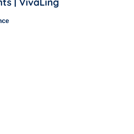
ts | VivaLing
nce