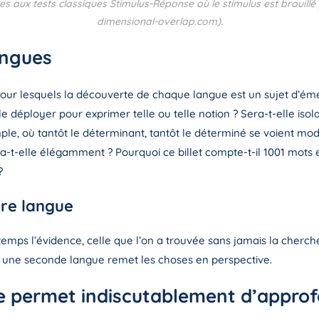
s aux tests classiques Stimulus-Réponse où le stimulus est brouillé
dimensional-overlap.com).
angues
our lesquels la découverte de chaque langue est un sujet d’émer
lle déployer pour exprimer telle ou telle notion ? Sera-t-elle is
e, où tantôt le déterminant, tantôt le déterminé se voient modif
a-t-elle élégamment ? Pourquoi ce billet compte-t-il 1001 mots en
?
re langue
ps l’évidence, celle que l’on a trouvée sans jamais la chercher
à une seconde langue remet les choses en perspective.
 permet indiscutablement d’approf