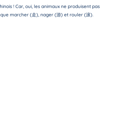
nois ! Car, oui, les animaux ne produisent pas
s que marcher (走), nager (游) et rouler (滚).