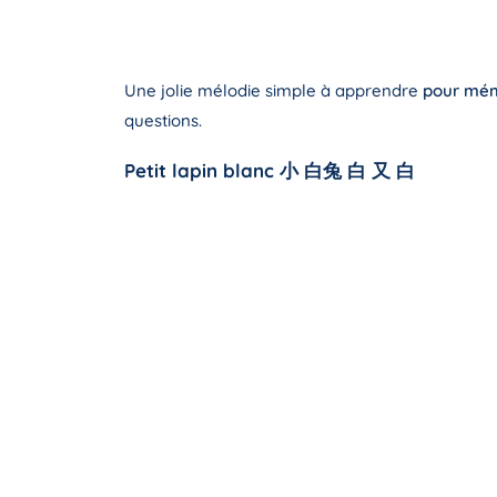
Une jolie mélodie simple à apprendre
pour mémo
questions.
Petit lapin blanc 小 白兔 白 又 白