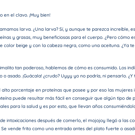
o en el clavo. ¡Muy bien!
 llamamos larva. ¿Una larva? Sí, y aunque te parezca increíble,
teínas y grasas, muy beneficiosas para el cuerpo. ¿Pero cómo e
 color beige y con la cabeza negra, como una aceituna. ¿Ya te 
malito tan poderoso, hablemos de cómo es consumido. Los indí
o asado. ¡Guácala! ¿crudo? Uyyy yo no podría, ni pensarlo. ¿Y t
el alto porcentaje en proteínas que posee y por eso las mujere
oteína puede resultar más fácil en conseguir que algún tipo de 
iales para la salud y es por esto, que llevan años consumiéndolo
 de intoxicaciones después de comerlo, el mojojoy llegó a las co
o. Se vende frito como una entrada antes del plato fuerte o a