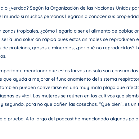
malo ¿verdad? Según la Organización de las Naciones Unidas para
l mundo si muchas personas llegaran a conocer sus propiedade
n zonas tropicales, ¿cómo llegaría a ser el alimento de poblac
al sería una solución rápida pues estos animales se reproducen
s de proteínas, grasas y minerales, ¿por qué no reproducirlos? 
os.
importante mencionar que estas larvas no solo son consumidas p
ite que ayuda a mejorar el funcionamiento del sistema respirator
también pueden convertirse en una muy mala plaga que afecta a 
dígenas es vital. Las mujeres se reúnen en los cultivos que sie
y segundo, para no que dañen las cosechas. “Qué bien”, es un 
te a prueba. A lo largo del podcast he mencionado algunas pal