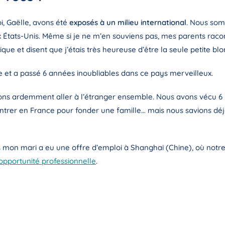
i, Gaëlle, avons été
exposés à un milieu international
. Nous som
x États-Unis. Même si je ne m’en souviens pas, mes parents rac
frique et disent que j’étais très heureuse d’être la seule petite b
e et a passé 6 années inoubliables dans ce pays merveilleux.
ns ardemment aller à l’étranger ensemble. Nous avons vécu 6 m
ntrer en France pour fonder une famille… mais nous savions déjà
s mon mari a eu une offre d’emploi à Shanghai (Chine), où notre
opportunité professionnelle
.