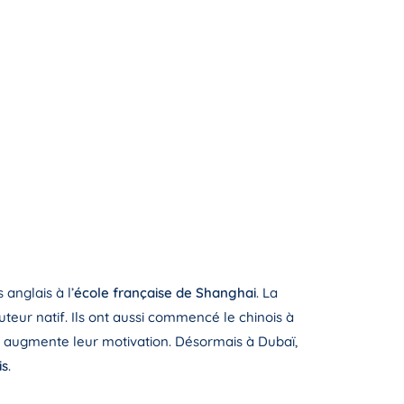
anglais à l’
école française de Shanghai
. La
teur natif. Ils ont aussi commencé le chinois à
ui augmente leur motivation. Désormais à Dubaï,
is
.