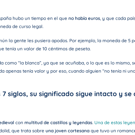
spaña hubo un tiempo en el que
no había euros
, y que cada paí
eda de curso legal.
ún la gente les pusiera apodos. Por ejemplo, la moneda de 5 pe
ue tenía un valor de 10 céntimos de peseta.
da como “la blanca”, ya que se acuñaba, o lo que es lo mismo, s
 apenas tenía valor y por eso, cuando alguien “no tenía ni una 
7 siglos, su significado sigue intacto y s
edieval
con
multitud de castillos y leyendas
.
Una de estas leye
olid, que trata sobre
una joven cortesana
que tuvo un romance c