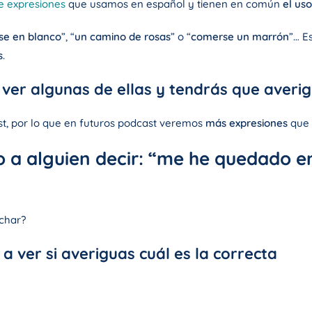
e expresiones
que usamos en español y tienen en común
el uso
se en blanco
”, “
un camino de rosas
” o “
comerse un marrón
”… E
s
.
ver algunas de ellas y tendrás que averigu
st, por lo que en futuros podcast veremos
más expresiones
que
 a alguien decir: “me he quedado e
uchar?
a ver si averiguas cuál es la correcta