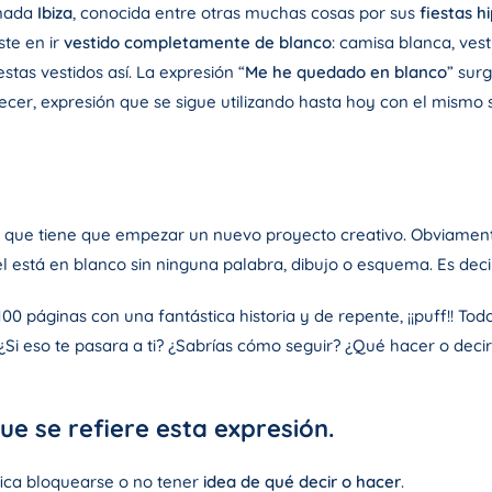
amada
Ibiza
, conocida entre otras muchas cosas por sus
fiestas hi
ste en ir
vestido completamente de blanco
: camisa blanca, ves
tas vestidos así. La expresión “
Me he quedado en blanco
” sur
cer, expresión que se sigue utilizando hasta hoy con el mismo s
or, que tiene que empezar un nuevo proyecto creativo. Obviamen
pel está en blanco sin ninguna palabra, dibujo o esquema. Es deci
100 páginas con una fantástica historia y de repente, ¡¡puff!! To
 ¿Si eso te pasara a ti? ¿Sabrías cómo seguir? ¿Qué hacer o dec
ue se refiere esta expresión.
fica bloquearse o no tener
idea de qué decir o hacer
.